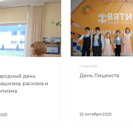
СОБЫТИЯ
День Лицеиста
ародный день
фашизма, расизма и
итизма
22 октября 2025
2025